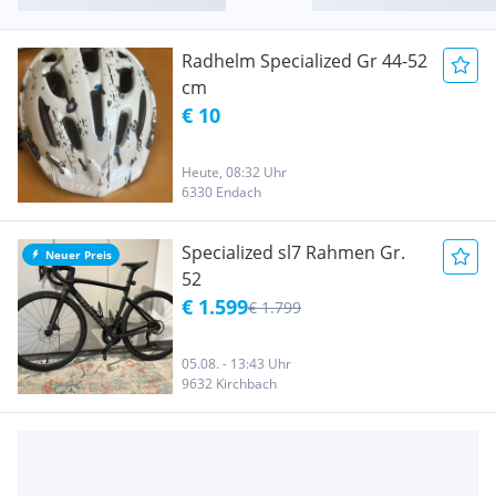
Radhelm Specialized Gr 44-52
cm
€ 10
Heute, 08:32 Uhr
6330 Endach
Specialized sl7 Rahmen Gr.
Neuer Preis
52
€ 1.599
€ 1.799
05.08. - 13:43 Uhr
9632 Kirchbach