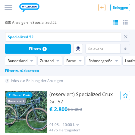
Einloggen
330 Anzeigen in Specialized 52
Filtern
1
Bundesland
Zustand
Farbe
Rahmengröße
Laufr
Filter zurücksetzen
Infos zur Reihung der Anzeigen
(reserviert) Specialized Crux
Neuer Preis
Gr. 52
Reserviert
€ 2.800
€ 3.000
01.08. - 10:00 Uhr
4175 Herzogsdorf