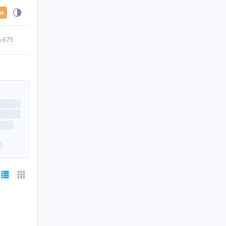
en
5.675