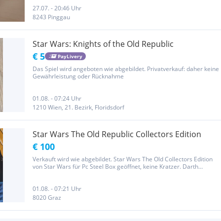
andere Lego Sets und Figuren. Da es sich um einen...
27.07. - 20:46 Uhr
8243 Pinggau
Star Wars: Knights of the Old Republic
€ 5
PayLivery
Das Spiel wird angeboten wie abgebildet. Privatverkauf: daher keine
Gewährleistung oder Rücknahme
01.08. - 07:24 Uhr
1210 Wien, 21. Bezirk, Floridsdorf
Star Wars The Old Republic Collectors Edition
€ 100
Verkauft wird wie abgebildet. Star Wars The Old Collectors Edition
von Star Wars für Pc Steel Box geöffnet, keine Kratzer. Darth
Malgus Statue original verpackt. Das Tagebuch von Meister Gnost-
Dural Original verpackt Der Schlüssel ist leider nicht mehr...
01.08. - 07:21 Uhr
8020 Graz