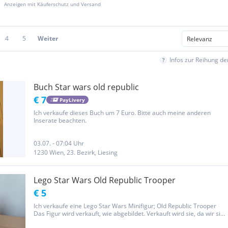
Anzeigen mit Käuferschutz und Versand
4
5
Weiter
Infos zur Reihung d
Buch Star wars old republic
€ 7
PayLivery
Ich verkaufe dieses Buch um 7 Euro. Bitte auch meine anderen
Inserate beachten.
03.07. - 07:04 Uhr
1230 Wien, 23. Bezirk, Liesing
Lego Star Wars Old Republic Trooper
€ 5
Ich verkaufe eine Lego Star Wars Minifigur; Old Republic Trooper
Das Figur wird verkauft, wie abgebildet. Verkauft wird sie, da wir sie
in unserer Sammlung nicht mehr benötigen. Ich verkaufe auch noch