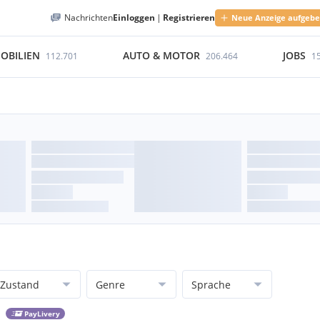
Nachrichten
Einloggen
|
Registrieren
Neue Anzeige aufgeb
OBILIEN
AUTO & MOTOR
JOBS
112.701
206.464
1
Zustand
Genre
Sprache
PayLivery