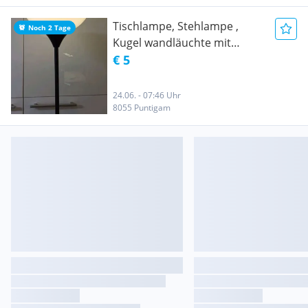
Tischlampe, Stehlampe ,
Noch 2 Tage
Kugel wandläuchte mit
Bewegungsmelder ab 5 Euro
€ 5
24.06. - 07:46 Uhr
8055 Puntigam