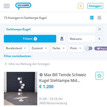
Einloggen
73 Anzeigen in Stehlampe Kugel
Filtern
1
Bundesland
Zustand
Farbe
Preis
PayL
Filter zurücksetzen
Infos zur Reihung der Anzeigen
Max Bill Temde Schweiz
Kugel Stehlampe Mid
Century Designklassiker
€ 1.200
01.08. - 23:18 Uhr
3400 Klosterneuburg