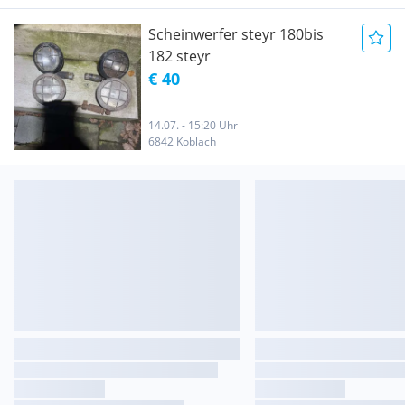
Scheinwerfer steyr 180bis
182 steyr
€ 40
14.07. - 15:20 Uhr
6842 Koblach