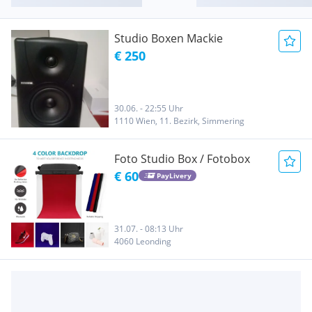
Studio Boxen Mackie
€ 250
30.06. - 22:55 Uhr
1110 Wien, 11. Bezirk, Simmering
Foto Studio Box / Fotobox
€ 60
PayLivery
31.07. - 08:13 Uhr
4060 Leonding