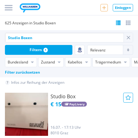
Einloggen
625 Anzeigen in Studio Boxen
Filtern
1
Bundesland
Zustand
Kabellos
Trägermedium
M
Filter zurücksetzen
Infos zur Reihung der Anzeigen
Studio Box
€ 15
PayLivery
16.07. - 17:13 Uhr
8010 Graz