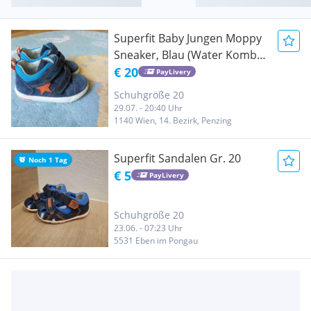
Superfit Baby Jungen Moppy
Sneaker, Blau (Water Kombi),
Gr. 20
€ 20
PayLivery
Schuhgröße 20
29.07. - 20:40 Uhr
1140 Wien, 14. Bezirk, Penzing
Superfit Sandalen Gr. 20
Noch 1 Tag
€ 5
PayLivery
Schuhgröße 20
23.06. - 07:23 Uhr
5531 Eben im Pongau