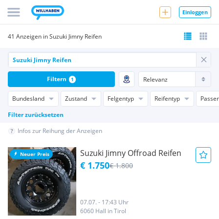
Einloggen
41 Anzeigen in Suzuki Jimny Reifen
Filtern
1
Bundesland
Zustand
Felgentyp
Reifentyp
Passen
Filter zurücksetzen
Infos zur Reihung der Anzeigen
Suzuki Jimny Offroad Reifen
Neuer Preis
€ 1.750
€ 1.800
07.07. - 17:43 Uhr
6060 Hall in Tirol