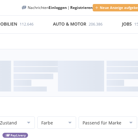
Nachrichten
Einloggen
|
Registrieren
Neue Anzeige aufgeb
OBILIEN
AUTO & MOTOR
JOBS
112.646
206.386
1
Zustand
Farbe
Passend für Marke
PayLivery