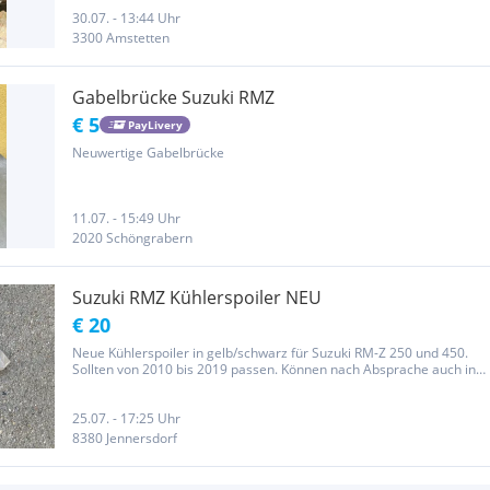
30.07. - 13:44 Uhr
3300 Amstetten
Gabelbrücke Suzuki RMZ
€ 5
PayLivery
Neuwertige Gabelbrücke
11.07. - 15:49 Uhr
2020 Schöngrabern
Suzuki RMZ Kühlerspoiler NEU
€ 20
Neue Kühlerspoiler in gelb/schwarz für Suzuki RM-Z 250 und 450.
Sollten von 2010 bis 2019 passen. Können nach Absprache auch in
Seiersberg/Pirka abgeholt werden. Privatverkauf, daher kein
Anspruch auf Garantie, Gewährleistung und Rücknahme.
25.07. - 17:25 Uhr
8380 Jennersdorf