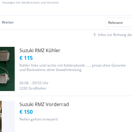
Anzeigen mit Käuferschutz und Versand
Weiter
Infos zur Reihung d
Suzuki RMZ Kühler
€ 115
Kühler links und rechts mit Kühlerplastik …… privat ohne Garantie
und Rücknahme ohne Gewährleistung
06.08. - 09:55 Uhr
2282 Großhofen
Suzuki RMZ Vorderrad
€ 150
Reifen gehört erneuert!