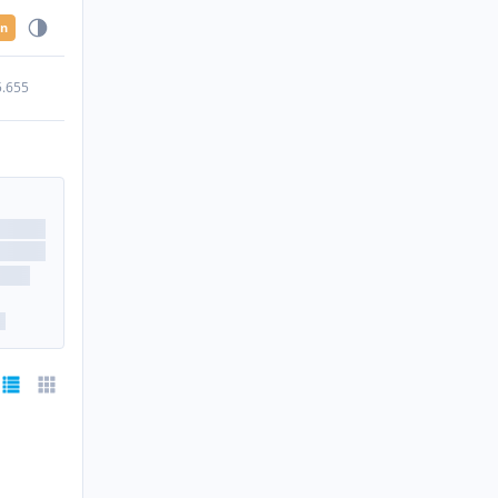
en
5.655