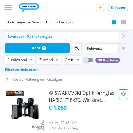
Einloggen
105 Anzeigen in Swarovski Optik Fernglas
Filtern
1
Bundesland
Zustand
Preis
PayLivery
Filter zurücksetzen
Infos zur Reihung der Anzeigen
SWAROVSKI Optik Fernglas
HABICHT 8x30. Wir sind
autorisierte SWAROVSKI
€ 1.060
OPTIK Fachhändler. Wir
tauschen Ihr altes Fernglas
Heute, 07:45 Uhr
ein ! Rufen sie uns einfach an
3261 Wolfpassing