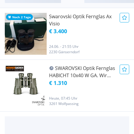
Swarovski Optik Fernglas Ax
Noch 2 Tage
Visio
€ 3.400
24.06. - 21:55 Uhr
2230 Gänserndorf
SWAROVSKI Optik Fernglas
HABICHT 10x40 W GA. Wir
sind autorisierte SWAROVSKI
€ 1.310
OPTIK Fachhändler. Wir
tauschen Ihr altes Fernglas
Heute, 07:45 Uhr
ein ! Rufen sie uns einfach an
3261 Wolfpassing
: