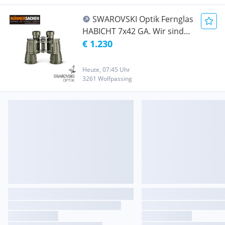
:
SWAROVSKI Optik Fernglas
HABICHT 7x42 GA. Wir sind
autorisierte SWAROVSKI
€ 1.230
OPTIK Fachhändler. Wir
tauschen Ihr altes Fernglas
Heute, 07:45 Uhr
ein ! Rufen sie uns einfach an
3261 Wolfpassing
: