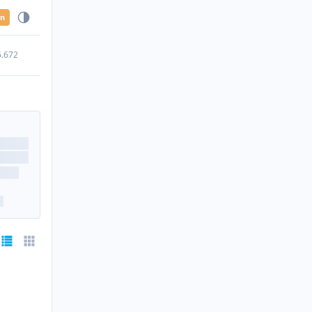
en
5.672