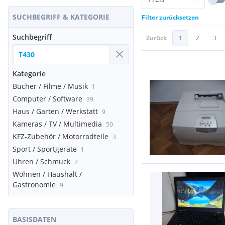
SUCHBEGRIFF & KATEGORIE
Filter zurücksetzen
Suchbegriff
Zurück
1
2
3
Kategorie
Bücher / Filme / Musik
1
Computer / Software
39
Haus / Garten / Werkstatt
9
Kameras / TV / Multimedia
50
KFZ-Zubehör / Motorradteile
3
Sport / Sportgeräte
1
Uhren / Schmuck
2
Wohnen / Haushalt /
Gastronomie
9
BASISDATEN