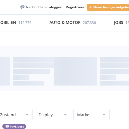
Nachrichten
Einloggen
|
Registrieren
Neue Anzeige aufgeb
OBILIEN
AUTO & MOTOR
JOBS
112.776
207.336
1
Zustand
Display
Marke
PayLivery