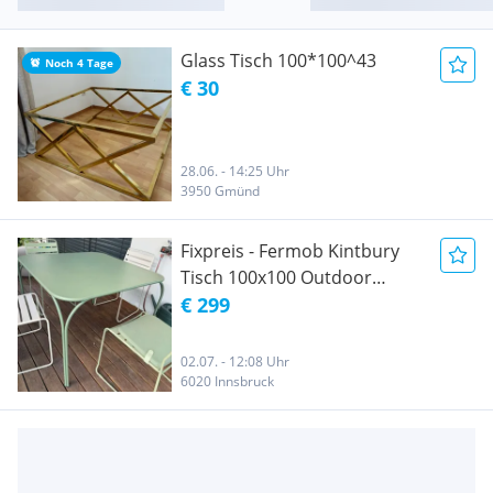
Glass Tisch 100*100^43
Noch 4 Tage
€ 30
28.06. - 14:25 Uhr
3950 Gmünd
Fixpreis - Fermob Kintbury
Tisch 100x100 Outdoor
Wetterfest Tisch Alu
€ 299
Stehtisch Bistrotisch
02.07. - 12:08 Uhr
6020 Innsbruck