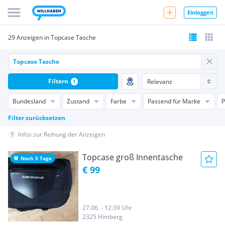
Einloggen
29 Anzeigen in Topcase Tasche
Filtern
1
Bundesland
Zustand
Farbe
Passend für Marke
P
Filter zurücksetzen
Infos zur Reihung der Anzeigen
Topcase groß Innentasche
Noch 5 Tage
€ 99
27.06. - 12:39 Uhr
2325 Himberg