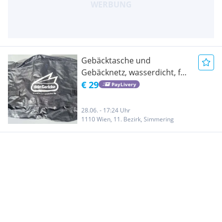
Gebäcktasche und
Gebäcknetz, wasserdicht, für
Tank oder Topcase
€ 29
PayLivery
28.06. - 17:24 Uhr
1110 Wien, 11. Bezirk, Simmering