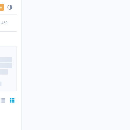
en
5.469