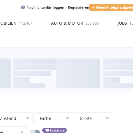
Nachrichten
Einloggen
|
Registrieren
Neue Anzeige aufgeb
OBILIEN
AUTO & MOTOR
JOBS
112.467
206.966
1
Zustand
Farbe
Größe
PayLivery
eis