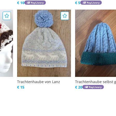
€ 10
€ 5
PayLivery
PayLivery
Trachtenhaube von Lanz
Trachtenhaube selbst g
€ 15
€ 20
PayLivery