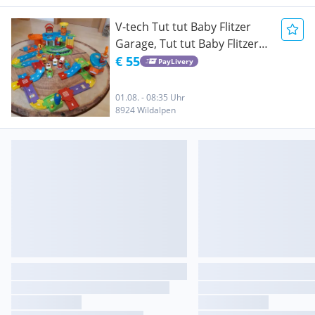
V-tech Tut tut Baby Flitzer
Garage, Tut tut Baby Flitzer
Flughafen Tut tut Baby Flitzer
€ 55
PayLivery
Fahrzeuge
01.08. - 08:35 Uhr
8924 Wildalpen