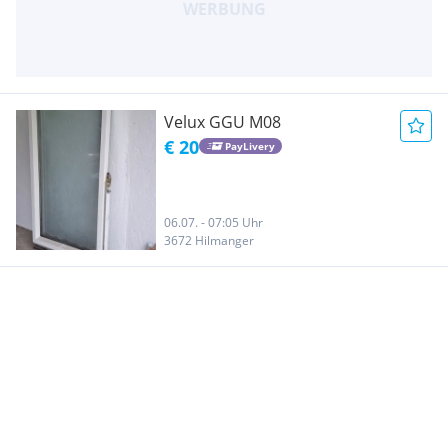
Velux GGU M08
€ 20
PayLivery
06.07. - 07:05 Uhr
3672 Hilmanger