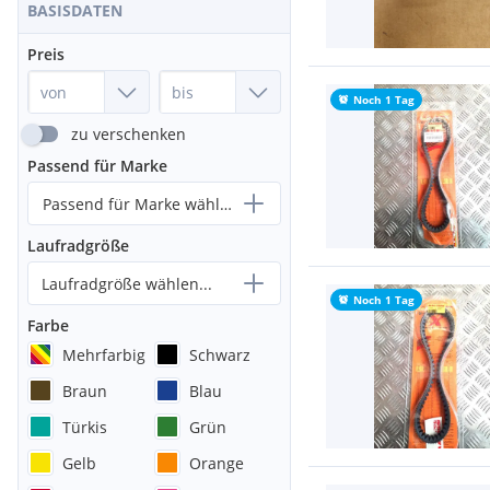
BASISDATEN
Preis
Noch 1 Tag
zu verschenken
Passend für Marke
Passend für Marke wählen...
Laufradgröße
Laufradgröße wählen...
Noch 1 Tag
Farbe
Mehrfarbig
Schwarz
Braun
Blau
Türkis
Grün
Gelb
Orange