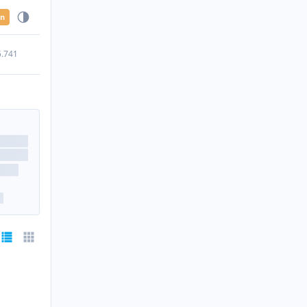
en
5.741