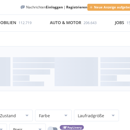
Nachrichten
Einloggen
|
Registrieren
Neue Anzeige aufgeb
OBILIEN
AUTO & MOTOR
JOBS
112.719
206.643
1
Zustand
Farbe
Laufradgröße
PayLivery
Preis