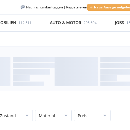
Nachrichten
Einloggen
|
Registrieren
Neue Anzeige aufgeb
OBILIEN
AUTO & MOTOR
JOBS
112.511
205.694
1
Zustand
Material
Preis