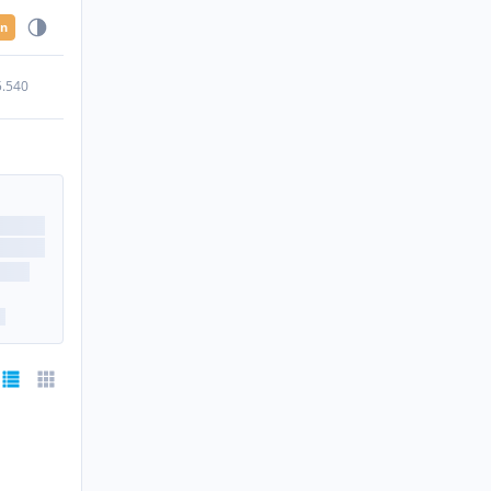
en
5.540