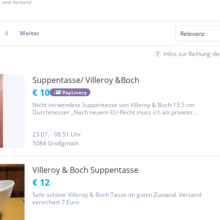
z und Versand
4
Weiter
Infos zur Reihung d
Suppentasse/ Villeroy &Boch
€ 10
PayLivery
Nicht verwendete Suppentasse von Villeroy & Boch 13,5 cm
Durchmesser „Nach neuem EU-Recht muss ich als privater
Verkäufer darauf hinweisen, dass ich keine Garantie und
Gewährleistung übernehmen kann.“
23.07. - 08:51 Uhr
5084 Großgmain
Villeroy & Boch Suppentasse
€ 12
Sehr schöne Villeroy & Boch Tasse im guten Zustand. Versand
versichert 7 Euro.