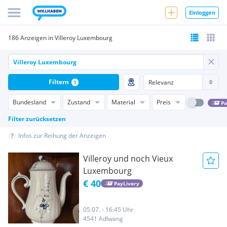
Einloggen
186 Anzeigen in Villeroy Luxembourg
Filtern
1
Bundesland
Zustand
Material
Preis
Pa
Filter zurücksetzen
Infos zur Reihung der Anzeigen
Villeroy und noch Vieux
Luxembourg
€ 40
PayLivery
05.07. - 16:45 Uhr
4541 Adlwang