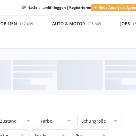
Nachrichten
Einloggen
|
Registrieren
Neue Anzeige aufgeb
OBILIEN
AUTO & MOTOR
JOBS
112.495
205.645
1
Zustand
Farbe
Schuhgröße
ster
Marke
Preis