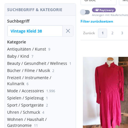
SUCHBEGRIFF & KATEGORIE
PayLivery
Anzeigen mit Käuferschut
Suchbegriff
Filter zurücksetzen
Zurück
1
2
3
Kategorie
Antiquitäten / Kunst
9
Baby / Kind
7
Beauty / Gesundheit / Wellness
1
Bücher / Filme / Musik
2
Freizeit / Instrumente /
Kulinarik
6
Mode / Accessoires
1.996
Spielen / Spielzeug
1
Sport / Sportgeräte
2
Uhren / Schmuck
4
Wohnen / Haushalt /
Gastronomie
11