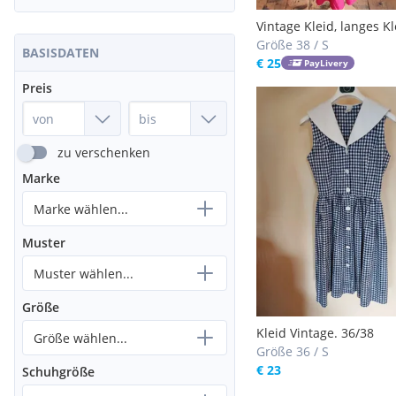
Vintage Kleid, langes Kl
retro Kleid, Gr. 38
Größe 38 / S
BASISDATEN
€ 25
PayLivery
Preis
zu verschenken
Marke
Marke wählen...
Muster
Muster wählen...
Größe
Kleid Vintage. 36/38
Größe wählen...
Größe 36 / S
€ 23
Schuhgröße