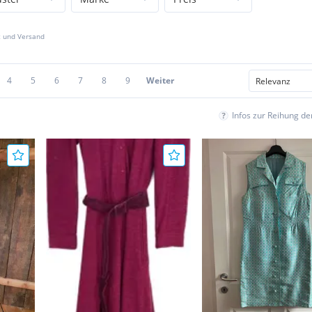
z und Versand
4
5
6
7
8
9
Weiter
Infos zur Reihung d