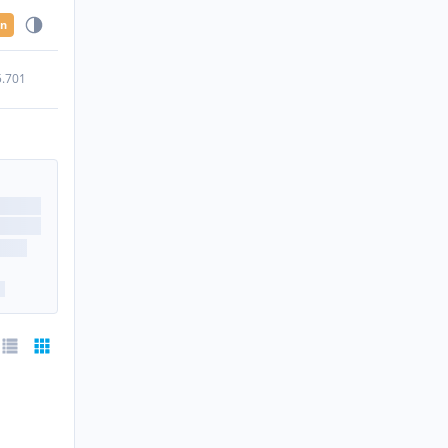
en
5.701