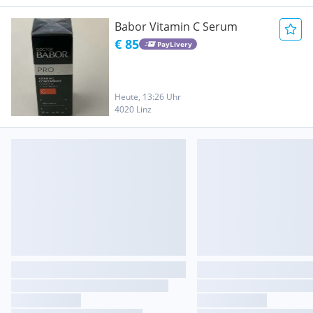
Babor Vitamin C Serum
€ 85
PayLivery
Heute, 13:26 Uhr
4020 Linz