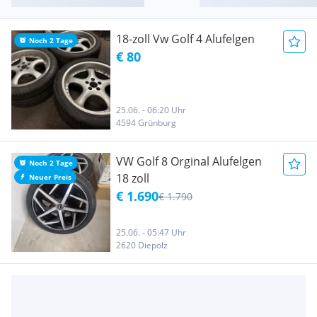
18-zoll Vw Golf 4 Alufelgen
Noch 2 Tage
€ 80
25.06. - 06:20 Uhr
4594 Grünburg
VW Golf 8 Orginal Alufelgen
Noch 2 Tage
18 zoll
Neuer Preis
€ 1.690
€ 1.790
25.06. - 05:47 Uhr
2620 Diepolz