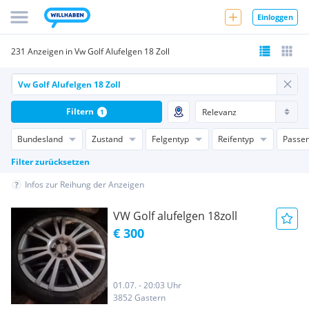
Einloggen
231 Anzeigen in Vw Golf Alufelgen 18 Zoll
Filtern
1
Bundesland
Zustand
Felgentyp
Reifentyp
Passen
Filter zurücksetzen
Infos zur Reihung der Anzeigen
VW Golf alufelgen 18zoll
€ 300
01.07. - 20:03 Uhr
3852 Gastern