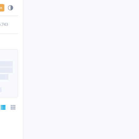
en
5.743