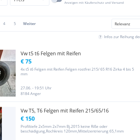
Anzeigen mit Käuferschutz und Versand
4
5
Weiter
Infos zur Reihung d
Vw t5 t6 Felgen mit Reifen
€ 75
4x t5 t6 Felgen mit Reifen Felgen rostfrei 215/ 65 R16 Zirka 4 bis 5
mm
27.06. - 19:51 Uhr
8184 Anger
Vw T5, T6 Felgen mit Reifen 215/65/16
€ 150
Profiltiefe 2x5mm 2x7mm Bj.2015 keine Riße oder
beschädigung,Rochkreis 120mm,Mittelzentrierung 65,1mm