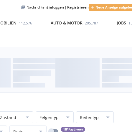
Nachrichten
Einloggen
|
Registrieren
Neue Anzeige aufgeb
OBILIEN
AUTO & MOTOR
JOBS
112.576
205.787
1
Zustand
Felgentyp
Reifentyp
PayLivery
Preis