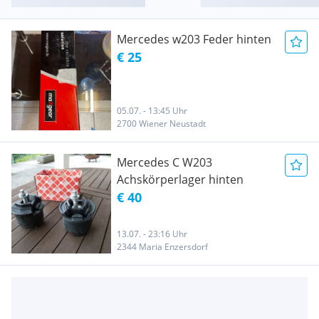
Mercedes w203 Feder hinten
€ 25
05.07. - 13:45 Uhr
2700 Wiener Neustadt
Mercedes C W203
Achskörperlager hinten
€ 40
13.07. - 23:16 Uhr
2344 Maria Enzersdorf