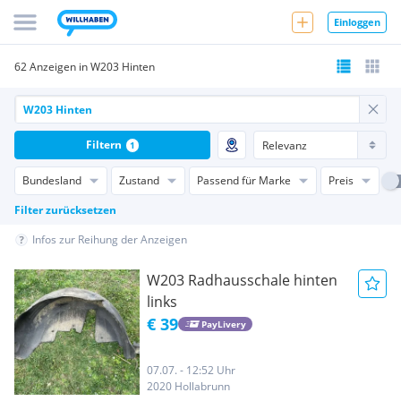
Einloggen
62 Anzeigen in W203 Hinten
Filtern
1
Bundesland
Zustand
Passend für Marke
Preis
Filter zurücksetzen
Infos zur Reihung der Anzeigen
W203 Radhausschale hinten
links
€ 39
PayLivery
07.07. - 12:52 Uhr
2020 Hollabrunn