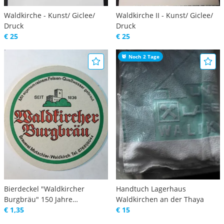
Waldkirche - Kunst/ Giclee/
Waldkirche II - Kunst/ Giclee/
Druck
Druck
€ 25
€ 25
Noch 2 Tage
Bierdeckel "Waldkircher
Handtuch Lagerhaus
Burgbräu" 150 Jahre
Waldkirchen an der Thaya
Brautradition
€ 1,35
€ 15