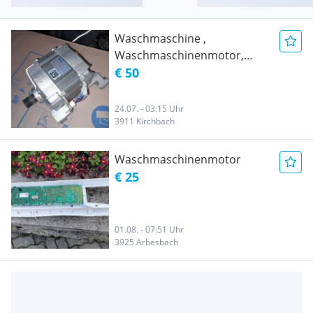
Waschmaschine ,
Waschmaschinenmotor,
Motor , AEG , MIELE BOSCH
€ 50
24.07. - 03:15 Uhr
3911 Kirchbach
Waschmaschinenmotor
€ 25
01.08. - 07:51 Uhr
3925 Arbesbach