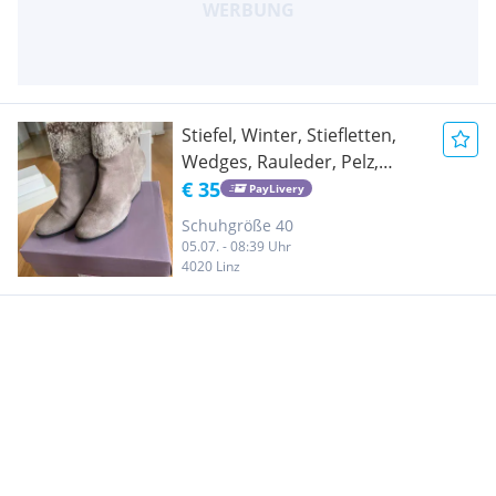
Stiefel, Winter, Stiefletten,
Wedges, Rauleder, Pelz,
Fellbesatz, Keilabsatz, grau,
€ 35
PayLivery
Gr. 40
Schuhgröße 40
05.07. - 08:39 Uhr
4020 Linz