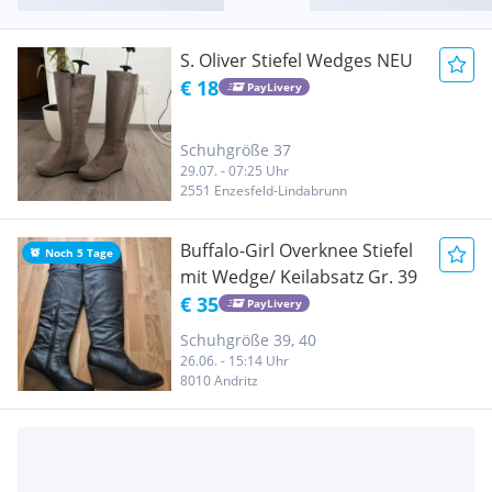
S. Oliver Stiefel Wedges NEU
€ 18
PayLivery
Schuhgröße 37
29.07. - 07:25 Uhr
2551 Enzesfeld-Lindabrunn
Buffalo-Girl Overknee Stiefel
Noch 5 Tage
mit Wedge/ Keilabsatz Gr. 39
€ 35
PayLivery
Schuhgröße 39, 40
26.06. - 15:14 Uhr
8010 Andritz