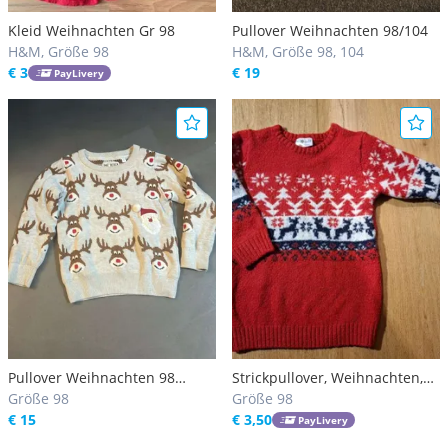
Kleid Weihnachten Gr 98
Pullover Weihnachten 98/104
H&M, Größe 98
H&M, Größe 98, 104
€ 3
€ 19
PayLivery
Pullover Weihnachten 98
Strickpullover, Weihnachten,
neuwertig
Größe 98
Gr. 98
Größe 98
€ 15
€ 3,50
PayLivery