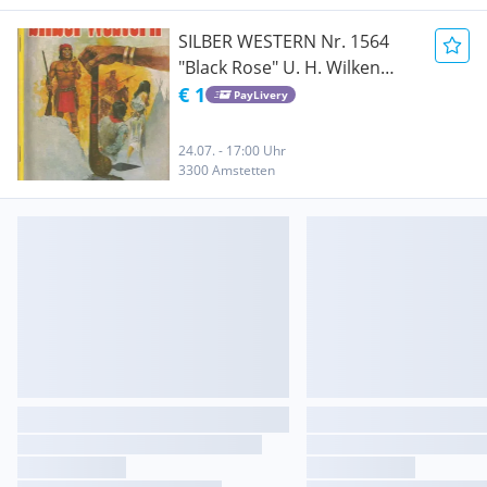
SILBER WESTERN Nr. 1564
"Black Rose" U. H. Wilken
(Uwe Hans Wilken)
€ 1
PayLivery
24.07. - 17:00 Uhr
3300 Amstetten