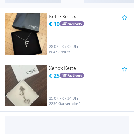
Kette Xenox
€ 10
PayLivery
28.07. - 07:02 Uhr
8045 Andritz
Xenox Kette
€ 25
PayLivery
25.07. - 07:34 Uhr
2230 Gänserndorf