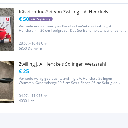
Käsefondue-Set von Zwilling J. A. Henckels
€ 50
PayLivery
Verkaufe ein hochwertiges Käsefondue-Set von Zwilling J.A.
Henckels mit 20 cm Topfgröße . Das Set ist komplett neu, unbenutzt
und wurde nie ausgepackt – ideal als Geschenk oder für gemütliche
Fondue-Abende mit Familie und Freunden. Highlights:...
28.07. - 16:48 Uhr
6850 Dornbirn
Zwilling J. A. Henckels Solingen Wetzstahl
€ 25
Verkaufe wenig gebrauchte Zwilling J. A. Henckels Solingen
Wetzstahl Gesamtlänge 39,5 cm Schleiflänge 26 cm Sehr gute
Zustand
04.07. - 11:04 Uhr
4030 Linz