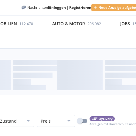
Nachrichten
Einloggen
|
Registrieren
Neue Anzeige aufgeb
OBILIEN
AUTO & MOTOR
JOBS
112.470
206.982
1
PayLivery
Zustand
Preis
Anzeigen mit Käuferschutz und