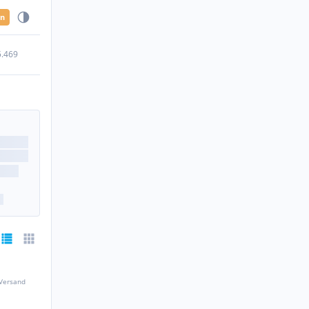
en
5.469
 Versand