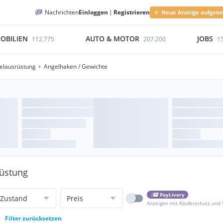
Nachrichten
Einloggen
|
Registrieren
Neue Anzeige aufgeb
OBILIEN
AUTO & MOTOR
JOBS
112.775
207.200
1
elausrüstung
Angelhaken / Gewichte
rüstung
PayLivery
Zustand
Preis
Anzeigen mit Käuferschutz und
Filter zurücksetzen