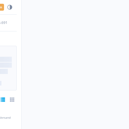
en
5.691
 Versand