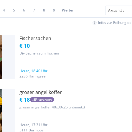
4
5
6
7
8
9
Weiter
Infos zur Reihung d
Fischersachen
€ 10
Div Sachen zum Fischen
Heute, 18:40 Uhr
2286 Haringsee
groser angel koffer
€ 18
PayLivery
groser angel koffer 40x30x25 unbenutzt
Heute, 17:31 Uhr
5111 Bürmoos