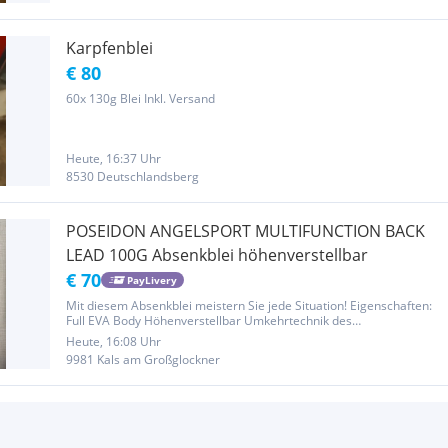
Karpfenblei
€ 80
60x 130g Blei Inkl. Versand
Heute, 16:37 Uhr
8530 Deutschlandsberg
POSEIDON ANGELSPORT MULTIFUNCTION BACK
LEAD 100G Absenkblei höhenverstellbar
€ 70
PayLivery
Mit diesem Absenkblei meistern Sie jede Situation! Eigenschaften:
Full EVA Body Höhenverstellbar Umkehrtechnik des
Schwimmkörper Auslösehärte einstellbar 10m PES Halteleine
Heute, 16:08 Uhr
9981 Kals am Großglockner