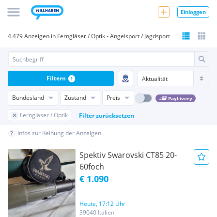
Einloggen
4.479 Anzeigen in Ferngläser / Optik - Angelsport / Jagdsport
Filtern
1
Bundesland
Zustand
Preis
PayLivery
Ferngläser / Optik
Filter zurücksetzen
Infos zur Reihung der Anzeigen
Spektiv Swarovski CT85 20-
60foch
€ 1.090
Heute, 17:12 Uhr
39040 Italien