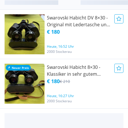
Swarovski Habicht DV 8×30 -
Original mit Ledertasche und
Anleitung
€ 180
Heute, 16:52 Uhr
2000 Stockerau
Swarovski Habicht 8×30 -
Neuer Preis
Klassiker in sehr gutem
Zustand mit Original-
€ 180
€ 210
Ledertasche
Heute, 16:27 Uhr
2000 Stockerau