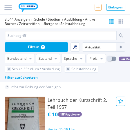
Einloggen
3.544 Anzeigen in Schule / Studium / Ausbildung - Antike
Bücher / Zeitschriften - Übergabe: Selbstabholung
Filtern
2
Bundesland
Zustand
Sprache
Preis
Pa
Schule / Studium / Ausbildung
Selbstabholung
Filter zurücksetzen
Infos zur Reihung der Anzeigen
Lehrbuch der Kurzschrift 2.
Teil 1957
€ 10
PayLivery
Heute, 15:18 Uhr