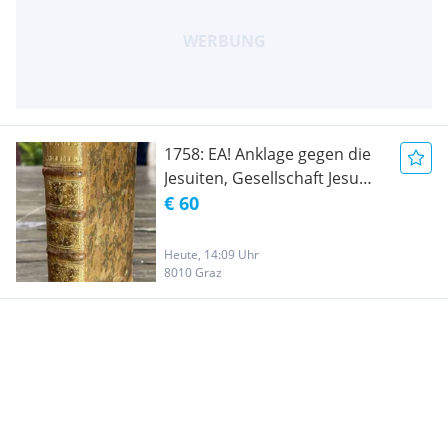
1758: EA! Anklage gegen die
Jesuiten, Gesellschaft Jesu
Frankreich Den Haag
€ 60
Niederlande Euopa Kirche
Bildung
Heute, 14:09 Uhr
8010 Graz