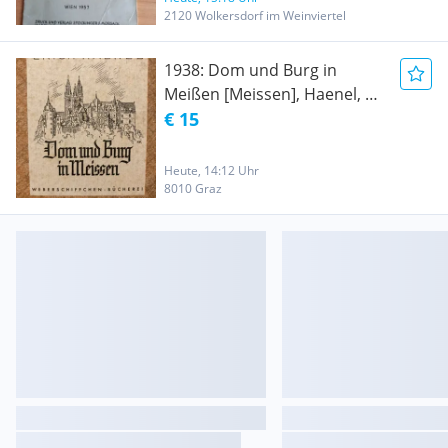
2120 Wolkersdorf im Weinviertel
1938: Dom und Burg in
Meißen [Meissen], Haenel, 32
Abb.
€ 15
Heute, 14:12 Uhr
8010 Graz