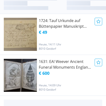
1724: Tauf Urkunde auf
Büttenpapier Manuskript
Feder Tinte Dokument
€ 49
Châlons-en Champagne
Frankreich
Heute, 14:11 Uhr
8010 Geidorf
1631: EA! Weever Ancient
Funeral Monuments England
within the United Monarchie
€ 600
of Great Britaine, Irland and
the ISLANDS adjacent.
Heute, 14:09 Uhr
Religion Majesty Church
8010 Geidorf
Cathedral Monastery
Biographie