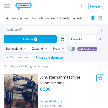
Einloggen
3.475 Anzeigen in Nähmaschinen - Antike Haushaltsgeräte
Filtern
1
Bundesland
Zustand
Preis
PayLivery
Nähmaschinen
Filter zurücksetzen
Infos zur Reihung der Anzeigen
Schusternähmaschine
Nähmaschine
ledernähmaschine
€ 500
Heute, 09:03 Uhr
7411 Markt Allhau