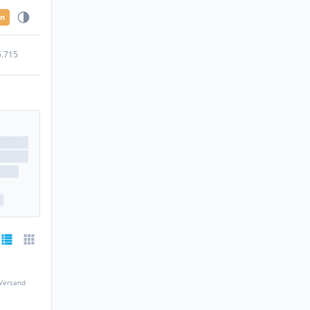
en
5.715
 Versand