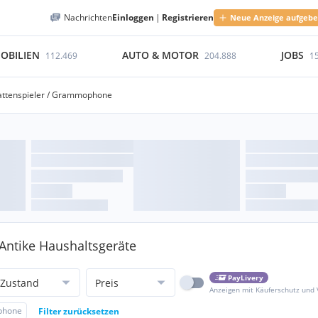
Nachrichten
Einloggen
|
Registrieren
Neue Anzeige aufgeb
OBILIEN
AUTO & MOTOR
JOBS
112.469
204.888
1
attenspieler / Grammophone
Antike Haushaltsgeräte
PayLivery
Zustand
Preis
Anzeigen mit Käuferschutz und
ophone
Filter zurücksetzen