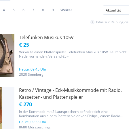
4
5
6
7
8
9
Weiter
Infos zur Reihung d
Telefunken Musikus 105V
€ 25
Verkaufe einen Plattenspieler Telefunken Musikus 105V. Läuft nicht.
Nadel vorhanden. Versand €5.-
Heute, 09:45 Uhr
2020 Sonnberg
Retro / Vintage - Eck-Musikkommode mit Radio,
Kassetten- und Plattenspieler
€ 270
In der Kommode mit 2 Lautsprechern befindet sich eine
Kombination aus einem Plattenspieler von Philips , einem Radio
Quadrosound 4004 von Schneider und einem Kassettenspieler. Das
Heute, 09:33 Uhr
Fach (Lade) mit Kassetten- und Plattenspieler ist ausziebar. die
8680 Mürzzuschlag
obere...