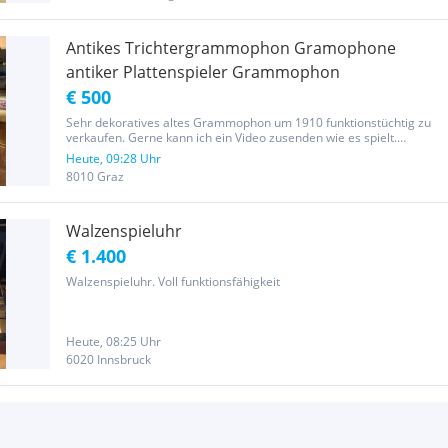
Antikes Trichtergrammophon Gramophone
antiker Plattenspieler Grammophon
€ 500
Sehr dekoratives altes Grammophon um 1910 funktionstüchtig zu
verkaufen. Gerne kann ich ein Video zusenden wie es spielt.
Besichtigung gerne möglich. Es sind auch Schallplatten dabei sowie
Heute, 09:28 Uhr
Ersatznadeln. Aufkurbeln Schellackplatte auflegen und die...
8010 Graz
Walzenspieluhr
€ 1.400
Walzenspieluhr. Voll funktionsfähigkeit
Heute, 08:25 Uhr
6020 Innsbruck