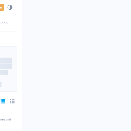
en
5.656
 Versand