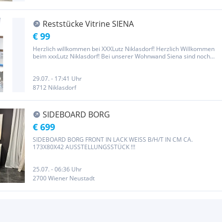
Reststücke Vitrine SIENA
€ 99
Herzlich willkommen bei XXXLutz Niklasdorf! Herzlich Willkommen
beim xxxLutz Niklasdorf! Bei unserer Wohnwand Siena sind noch
Reststücke zu haben. Korpus: Eiche Altholt Front: Schwarz matt mit
Hirnholzapplikation Vitrine Maße: B/H/T in cm ca. 75 202 37...
29.07. - 17:41 Uhr
8712 Niklasdorf
SIDEBOARD BORG
€ 699
SIDEBOARD BORG FRONT IN LACK WEISS B/H/T IN CM CA.
173X80X42 AUSSTELLUNGSSTÜCK !!!
25.07. - 06:36 Uhr
2700 Wiener Neustadt