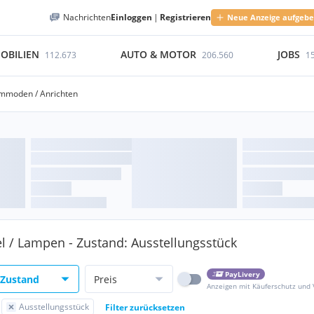
Nachrichten
Einloggen
|
Registrieren
Neue Anzeige aufgeb
OBILIEN
AUTO & MOTOR
JOBS
112.673
206.560
1
mmoden / Anrichten
l / Lampen - Zustand: Ausstellungsstück
PayLivery
Zustand
Preis
Anzeigen mit Käuferschutz und
Ausstellungsstück
Filter zurücksetzen