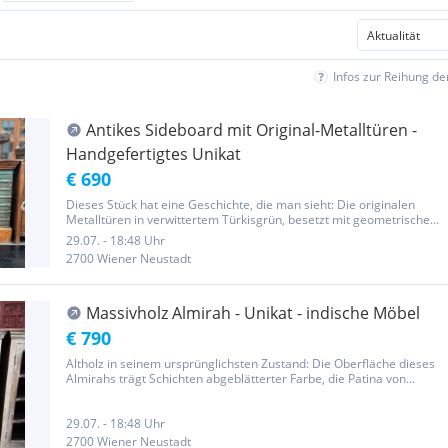
Infos zur Reihung d
Antikes Sideboard mit Original-Metalltüren -
Handgefertigtes Unikat
€ 690
Dieses Stück hat eine Geschichte, die man sieht: Die originalen
Metalltüren in verwittertem Türkisgrün, besetzt mit geometrischen
Rautenmotiven und schweren Eisenbeschlägen, sprechen von
29.07. - 18:48 Uhr
Jahrzehnten — vielleicht Jahrhunderten. Der Korpus aus warmem...
2700 Wiener Neustadt
Massivholz Almirah - Unikat - indische Möbel
€ 790
Altholz in seinem ursprünglichsten Zustand: Die Oberfläche dieses
Almirahs trägt Schichten abgeblätterter Farbe, die Patina von
Jahrzehnten, die Spuren vieler Hände. Hinter den beiden Glastüren
mit ihren simplen Metallbeschlägen offenbaren sich vier...
29.07. - 18:48 Uhr
2700 Wiener Neustadt