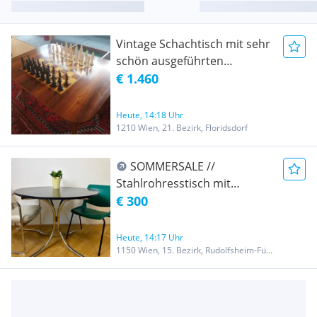
Vintage Schachtisch mit sehr
schön ausgeführten
Schachfiguren und
€ 1.460
besonders gutem Zustand!
Heute, 14:18 Uhr
1210 Wien, 21. Bezirk, Floridsdorf
SOMMERSALE //
Stahlrohresstisch mit
schwarzer Holzplatte
€ 300
Heute, 14:17 Uhr
1150 Wien, 15. Bezirk, Rudolfsheim-Fünfhaus