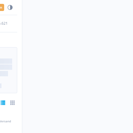
en
5.621
 Versand