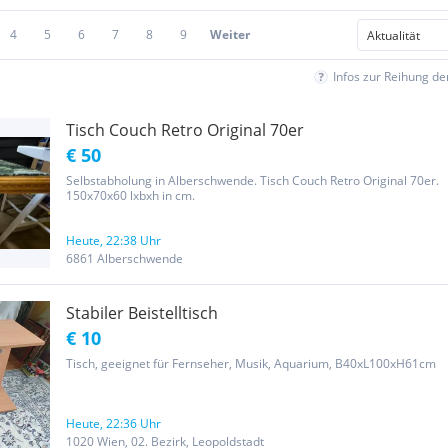
4
5
6
7
8
9
Weiter
Infos zur Reihung d
Tisch Couch Retro Original 70er
€ 50
Selbstabholung in Alberschwende. Tisch Couch Retro Original 70er.
150x70x60 lxbxh in cm.
Heute, 22:38 Uhr
6861 Alberschwende
Stabiler Beistelltisch
€ 10
Tisch, geeignet für Fernseher, Musik, Aquarium, B40xL100xH61cm
Heute, 22:36 Uhr
1020 Wien, 02. Bezirk, Leopoldstadt