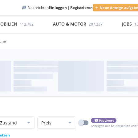
Nachrichten
Einloggen
|
Registrieren
Neue Anzeige aufgeb
OBILIEN
AUTO & MOTOR
JOBS
112.782
207.237
1
sche
PayLivery
Zustand
Preis
Anzeigen mit Käuferschutz und
setzen