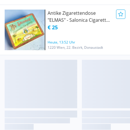
Antike Zigarettendose
"ELMAS" - Salonica Cigarette
Company Alexandria Egypt -
€ 25
um 1900-1930
Heute, 13:52 Uhr
1220 Wien, 22. Bezirk, Donaustadt