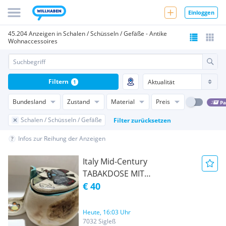
Einloggen
45.204 Anzeigen in Schalen / Schüsseln / Gefäße - Antike
Wohnaccessoires
Filtern
1
Bundesland
Zustand
Material
Preis
Pa
Schalen / Schüsseln / Gefäße
Filter zurücksetzen
Infos zur Reihung der Anzeigen
Italy Mid-Century
TABAKDOSE MIT
PFEIFENHALTER signiert
€ 40
Heute, 16:03 Uhr
7032 Sigleß