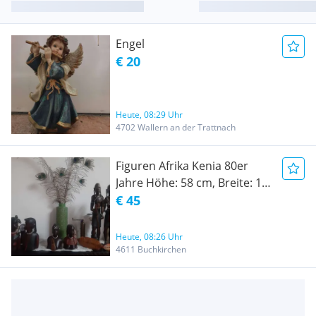
Engel
€ 20
Heute, 08:29 Uhr
4702 Wallern an der Trattnach
Figuren Afrika Kenia 80er
Jahre Höhe: 58 cm, Breite: 12
cm, Mann und Frau mit
€ 45
Schild
Heute, 08:26 Uhr
4611 Buchkirchen