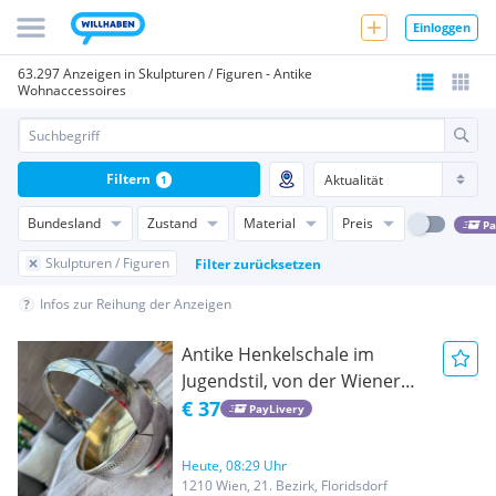
Einloggen
63.297 Anzeigen in Skulpturen / Figuren - Antike
Wohnaccessoires
Filtern
1
Bundesland
Zustand
Material
Preis
Pa
Skulpturen / Figuren
Filter zurücksetzen
Infos zur Reihung der Anzeigen
Antike Henkelschale im
Jugendstil, von der Wiener
Werkstatt Argentor*,
€ 37
PayLivery
Anbietschale, Tafelaufsatz
Heute, 08:29 Uhr
1210 Wien, 21. Bezirk, Floridsdorf