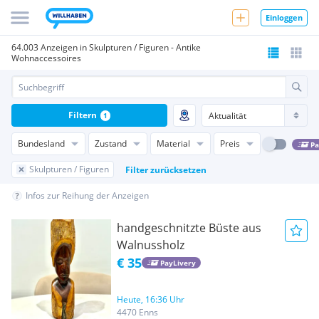
Einloggen
64.003 Anzeigen in Skulpturen / Figuren - Antike
Wohnaccessoires
Filtern
1
Bundesland
Zustand
Material
Preis
Pa
Skulpturen / Figuren
Filter zurücksetzen
Infos zur Reihung der Anzeigen
handgeschnitzte Büste aus
Walnussholz
€ 35
PayLivery
Heute, 16:36 Uhr
4470 Enns