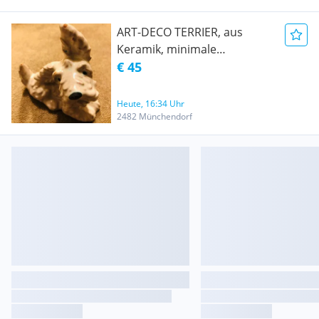
ART-DECO TERRIER, aus
Keramik, minimale
bestossungen an der Glasur,
€ 45
1930er Jahre
Heute, 16:34 Uhr
2482 Münchendorf