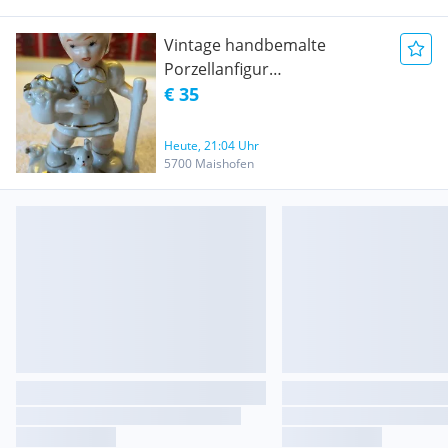
Vintage handbemalte
Porzellanfigur
Hirtenmädchen mit
€ 35
Lämmern - 12,5 cm
Heute, 21:04 Uhr
5700 Maishofen