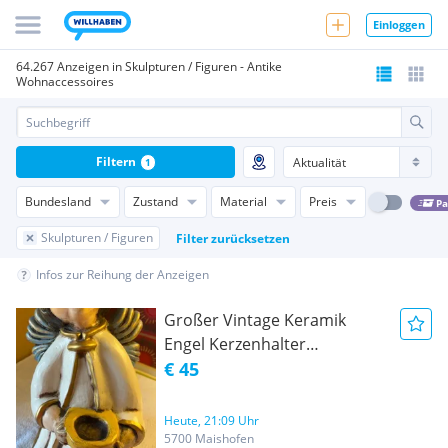
Einloggen
64.267 Anzeigen in Skulpturen / Figuren - Antike
Wohnaccessoires
Filtern
1
Bundesland
Zustand
Material
Preis
Pa
Skulpturen / Figuren
Filter zurücksetzen
Infos zur Reihung der Anzeigen
Großer Vintage Keramik
Engel Kerzenhalter
Weihwasserkessel Wandfigur
€ 45
35,5 cm
Heute, 21:09 Uhr
5700 Maishofen