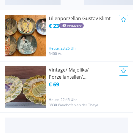
Lilienporzellan Gustav Klimt
€ 23
PayLivery
Heute, 23:26 Uhr
5400 Au
Vintage/ Majolika/
Porzellanteller/
Sarreguemines France/
€ 69
Nachlass/ Sammlerstück/
Heute, 22:45 Uhr
3830 Waidhofen an der Thaya