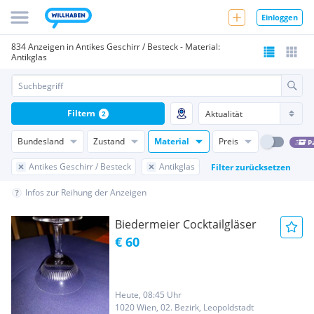
Einloggen
834 Anzeigen in Antikes Geschirr / Besteck - Material:
Antikglas
Filtern
2
Bundesland
Zustand
Material
Preis
P
Antikes Geschirr / Besteck
Antikglas
Filter zurücksetzen
Infos zur Reihung der Anzeigen
Biedermeier Cocktailgläser
€ 60
Heute, 08:45 Uhr
1020 Wien, 02. Bezirk, Leopoldstadt