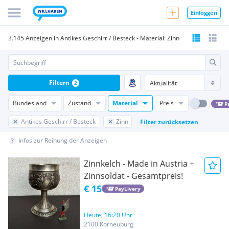
Einloggen
3.145 Anzeigen in Antikes Geschirr / Besteck - Material: Zinn
Filtern
2
Bundesland
Zustand
Material
Preis
P
Antikes Geschirr / Besteck
Zinn
Filter zurücksetzen
Infos zur Reihung der Anzeigen
Zinnkelch - Made in Austria +
Zinnsoldat - Gesamtpreis!
€ 15
PayLivery
Heute, 16:20 Uhr
2100 Korneuburg