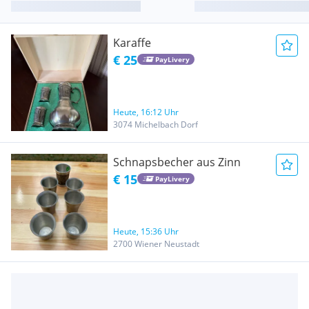
Karaffe
€ 25
PayLivery
Heute, 16:12 Uhr
3074 Michelbach Dorf
Schnapsbecher aus Zinn
€ 15
PayLivery
Heute, 15:36 Uhr
2700 Wiener Neustadt