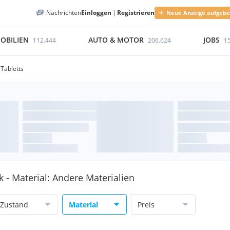
Nachrichten
Einloggen
|
Registrieren
Neue Anzeige aufgeb
OBILIEN
AUTO & MOTOR
JOBS
112.444
206.624
1
Tabletts
k - Material: Andere Materialien
Zustand
Material
Preis