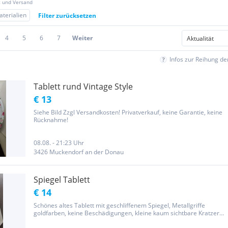
z und Versand
terialien
Filter zurücksetzen
4
5
6
7
Weiter
Infos zur Reihung d
Tablett rund Vintage Style
€ 13
Siehe Bild Zzgl Versandkosten! Privatverkauf, keine Garantie, keine
Rücknahme!
08.08. - 21:23 Uhr
3426 Muckendorf an der Donau
Spiegel Tablett
€ 14
Schönes altes Tablett mit geschliffenem Spiegel, Metallgriffe
goldfarben, keine Beschädigungen, kleine kaum sichtbare Kratzer
Lt. neuem Eu-Recht muss dieser Zusatz unter jedem Onlineverkauf