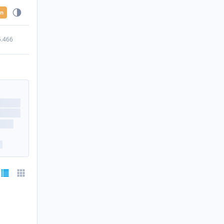
en
5.466