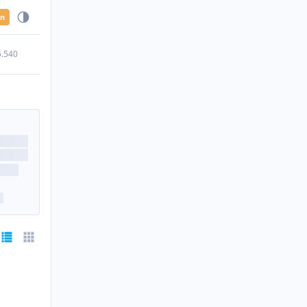
en
5.540