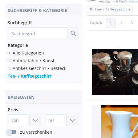
Anzeigen mit Käuferschut
Tee- / Kaffeegeschirr
SUCHBEGRIFF & KATEGORIE
Suchbegriff
Zurück
1
2
3
Kategorie
Alle Kategorien
Antiquitäten / Kunst
Antikes Geschirr / Besteck
Tee- / Kaffeegeschirr
BASISDATEN
Preis
zu verschenken