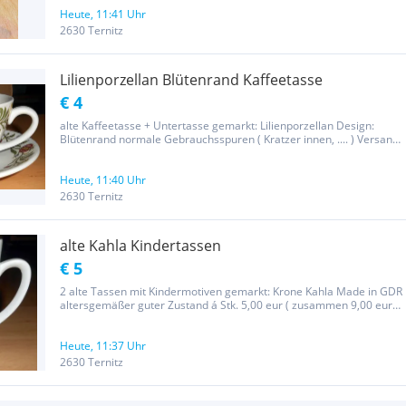
blau Untertasse Daisy grün aus Verlassenschaft, alle Stücke...
Heute, 11:41 Uhr
2630 Ternitz
Lilienporzellan Blütenrand Kaffeetasse
€ 4
alte Kaffeetasse + Untertasse gemarkt: Lilienporzellan Design:
Blütenrand normale Gebrauchsspuren ( Kratzer innen, .... ) Versand
5,50 eur ------------------------------------------- Ich weise darauf hin: Die
Preise sind Fixpreise exkl. Versandkosten!!...
Heute, 11:40 Uhr
2630 Ternitz
alte Kahla Kindertassen
€ 5
2 alte Tassen mit Kindermotiven gemarkt: Krone Kahla Made in GDR
altersgemäßer guter Zustand á Stk. 5,00 eur ( zusammen 9,00 eur )
Versand: 5,50 eur ------------------------------ Ich weise darauf hin: Die
Preise sind Fixpreise exkl. Versandkosten!!...
Heute, 11:37 Uhr
2630 Ternitz