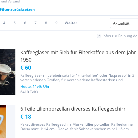
z und Versand
Filter zurücksetzen
4
5
6
7
8
9
Weiter
Infos zur Reihung d
Kaffeegläser mit Sieb für Filterkaffee aus dem Jahr
1950
€ 60
Kaffeegläser mit Siebeinsatz für "Filterkaffee" oder "Espresso" in 3
verschiedenen Größen, für verschiedene Kaffeestärken und
Mengen wurde in den 1950er Jahren verwendet Glashalter und Sieb
Heute, 11:46 Uhr
aus Metall, Tasse bzw. Becher aus Glas Kann auch für Tee...
6410 Telfs
6 Teile Lilienporzellan diverses Kaffeegeschirr
€ 18
Paket diverses Kaffeegeschirr Marke: Lilienporzellan Kaffeekanne
Daisy mint H: 14 cm - Deckel fehlt Sahnekännchen mint H: 6 cm
Milchkännchen weiß H: 8,5 cm Kaffeetasse Daisy violett Teetasse