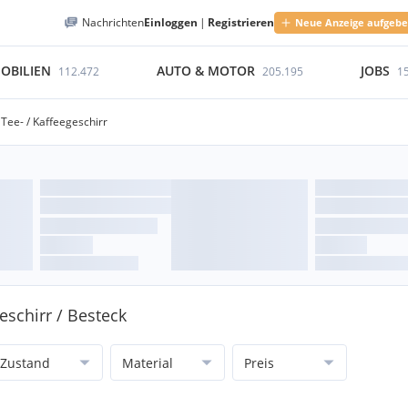
Nachrichten
Einloggen
|
Registrieren
Neue Anzeige aufgeb
OBILIEN
AUTO & MOTOR
JOBS
112.472
205.195
1
Tee- / Kaffeegeschirr
eschirr / Besteck
Zustand
Material
Preis