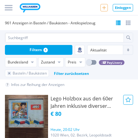
Einloggen
961 Anzeigen in Basteln / Baukästen - Antikspielzeug
Filtern
1
Bundesland
Zustand
Preis
PayLivery
Basteln / Baukästen
Filter zurücksetzen
Infos zur Reihung der Anzeigen
Lego Holzbox aus den 60er
Jahren inklusive diverser
Spielsteine
€ 80
Heute, 20:02 Uhr
1020 Wien, 02. Bezirk, Leopoldstadt