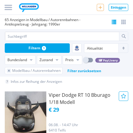
Einloggen
65 Anzeigen in Modellbau / Autorennbahnen -
Antikspielzeug - Jahrgang: 1990er
Filtern
1
Bundesland
Zustand
Preis
PayLivery
Modellbau / Autorennbahnen
Filter zurücksetzen
Infos zur Reihung der Anzeigen
Viper Dodge RT 10 Bburago
1/18 Modell
€ 29
06.08. - 14:47 Uhr
6410 Telfs